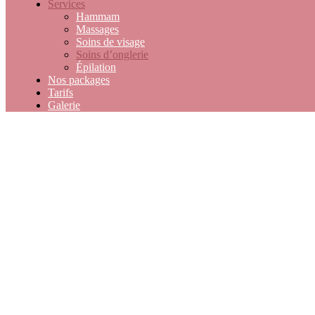
Services
Hammam
Massages
Soins de visage
Soins d’onglerie
Épilation
Nos packages
Tarifs
Galerie
Soins Onglerie 