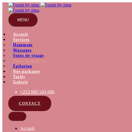
MENU
Accueil
Services
Hammam
Massages
Soins de visage
Soins d’onglerie
Épilation
Nos packages
Tarifs
Galerie
+212 666 543 686
CONTACT
Accueil