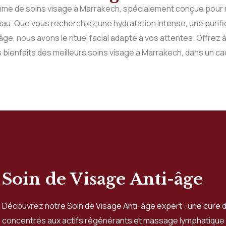
me de soins visage à Marrakech, spécialement conçue pour 
au. Que vous recherchiez une hydratation intense, une purif
ge, nous avons le rituel facial adapté à vos attentes. Offrez 
 bienfaits des meilleurs soins visage à Marrakech, dans un cad
Soin de Visage Anti-âge
Découvrez notre Soin de Visage Anti-âge expert : une cure
concentrés aux actifs régénérants et massage lymphatique 