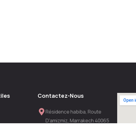
iles
Contactez-Nous
Résidence habiba, Route
D'amizmiz, Marrakech 40065
ages
info@loasis-bynina.com