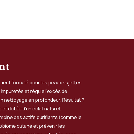
nt
ement formulé pour les peaux sujettes
 impuretés et régule l’excès de
un nettoyage en profondeur. Résultat ?
et dotée d’un éclat naturel.
ombine des actifs purifiants (comme le
crobiome cutané et prévenir les