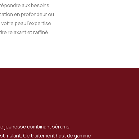
répondre aux besoins
ication en profondeur ou
à votre peau l’expertise
re relaxant et raffiné.
 de jeunesse combinant sérums
stimulant. Ce traitement haut de gamme