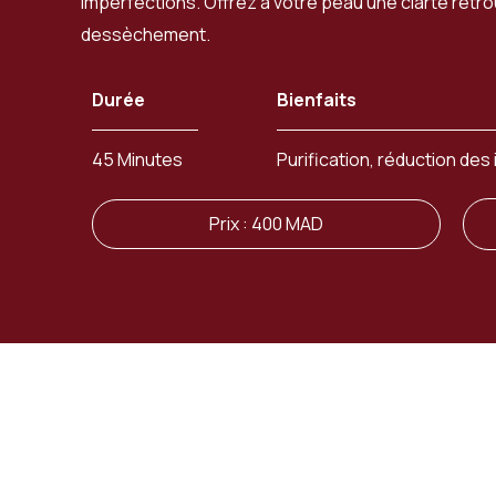
imperfections. Offrez à votre peau une clarté retr
dessèchement.
Durée
Bienfaits
45 Minutes
Purification, réduction de
Prix : 400 MAD