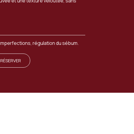
ouvée et une texture veloutée, sans
s imperfections, régulation du sébum.
RÉSERVER