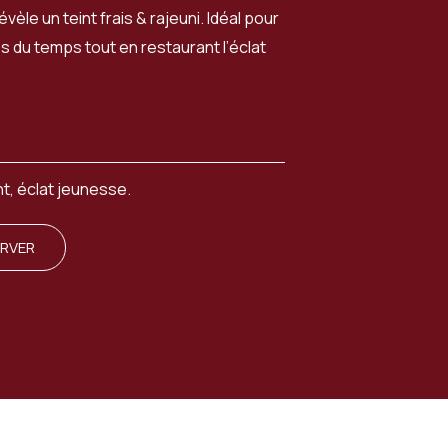
évèle un teint frais & rajeuni. Idéal pour
es du temps tout en restaurant l’éclat
t, éclat jeunesse.
ERVER