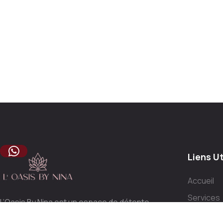
Liens Ut
Accueil
Services
L’Oasis By Nina est un espace de détente
Nos pack
et de bien-être où vous pourrez prendre